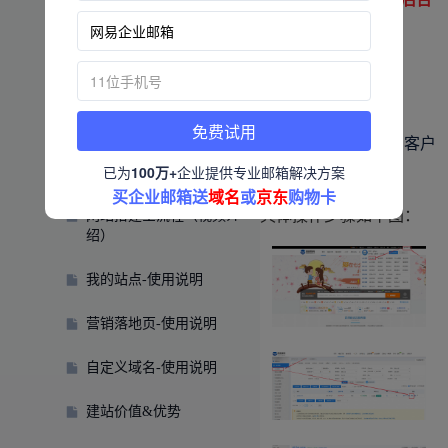
操作域名解析：
品牌建设介绍（视频介
绍）
西部数码登录网址：
https://www.west.cn/
AI建站（视频介绍）
免费试用
账号和密码需要联系客户
手把手教你搭建外贸网站
已为
100万+
企业提供专业邮箱解决方案
索要
（入门详细攻略）
买企业邮箱送
域名
或
京东
购物卡
具体操作步骤如下图：
网站搭建全流程（视频介
绍）
我的站点-使用说明
营销落地页-使用说明
自定义域名-使用说明
建站价值&优势