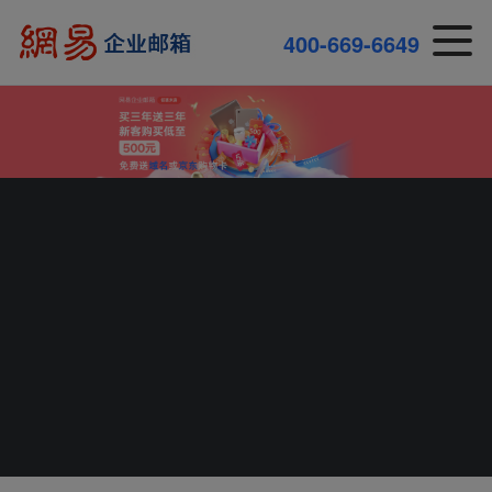
4
0
0
-
6
6
9
-
6
6
4
9