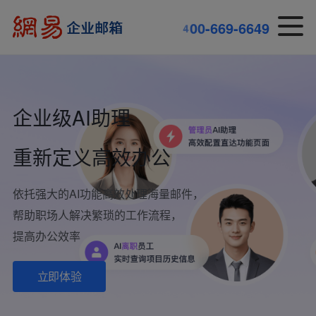
6
9
-
-
6
6
0
0
4
6
9
4
4
6
9
6
企业级AI助理
重新定义高效办公
依托强大的AI功能高效处理海量邮件，
帮助职场人解决繁琐的工作流程，
提高办公效率
立即体验