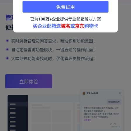
免费试用
管理员AI助理
已为
100万+
企业提供专业邮箱解决方案
买企业邮箱送
域名
或
京东
购物卡
便捷操控直达页面
实时解析管理员问答需求，精准识别功能意图；
自动定位咨询功能模块，一键直达的操作页面；
大幅缩短功能查找耗时，优化管理员操作流程；
立即体验