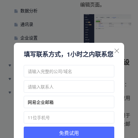
编辑页面。
数据分析
通讯录
企业设置
发票开具
填写联系方式，1小时之内联系您
2. 签名使用范围设
员工指南
置
大师指南
可选择两种适用范围：
资源中心
按部门指定：仅应用
于特定部门成员
按域名指定：应用于
该域名下所有企业邮
箱成员
免费试用