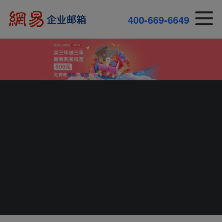
4
0
0
-
6
6
9
-
6
6
4
9