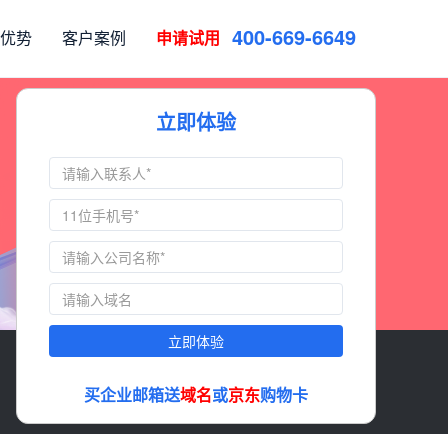
4
0
0
-
6
6
9
-
6
6
4
9
优势
客户案例
申请试用
立即体验
立即体验
买企业邮箱送
域名
或
京东
购物卡