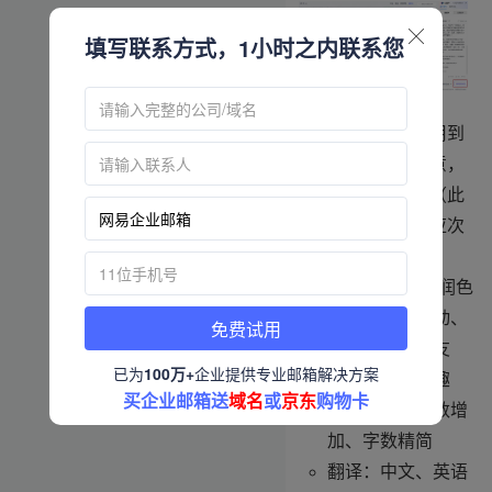
填写联系方式，1小时之内联系您
如生成内容已应用到
写信中发现不满意，
可点击内容优化（此
操作也会消耗对应次
数）
内容优化-内容润色
语气改变：自动、
免费试用
友善、正式、友
已为
100万+
企业提供专业邮箱解决方案
好、专业、有趣
买企业邮箱送
域名
或
京东
购物卡
字数调整：字数增
加、字数精简
翻译：中文、英语