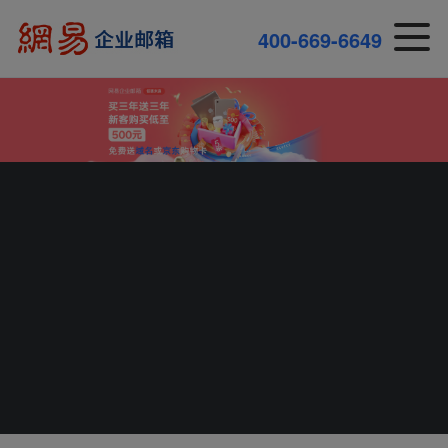
4
0
0
-
6
6
9
-
6
6
4
9