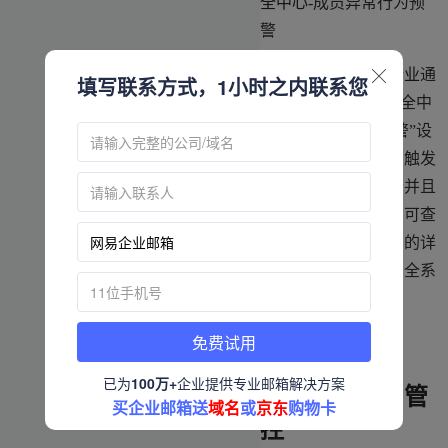
全中心-
成员异常行为预
警
功能说明：尊享版企业
通
填写联系方式，1小时之内联系您
过管理后台“首页-安全中
心-成员异常行为预警”设
置预警规则，在成员触发
异常行为时及时预警并且
进行触发预警记录，可查
看企业触发预警记录的详
情，提高企业邮箱安全系
数。
免费试用
已为
100万+
企业提供专业邮箱解决方案
三、成员行为管
买企业邮箱送
域名
或
京东
购物卡
控