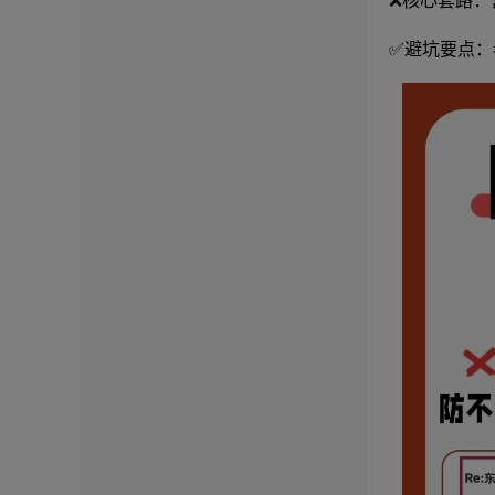
❌核心套路：
✅避坑要点：