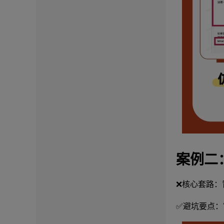
案例二
❌核心套路：
✅避坑要点：