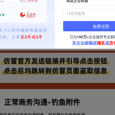
免费试用
已为
100万+
企业提供专业邮
买企业邮箱送
域名
或
京
：正常商务沟通+钓鱼附件