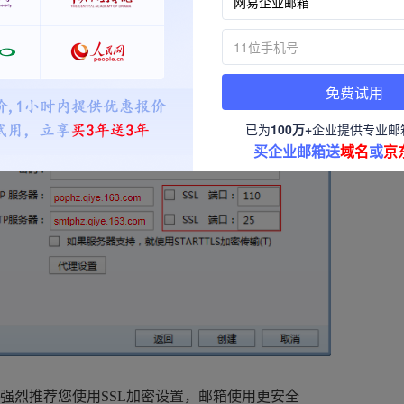
smtphz.qiye.163.com 不勾选“SSL”时，端口号：25；
免费试用
已为
100万+
企业提供专业邮
买企业邮箱送
域名
或
京
强烈推荐您使用SSL加密设置，邮箱使用更安全