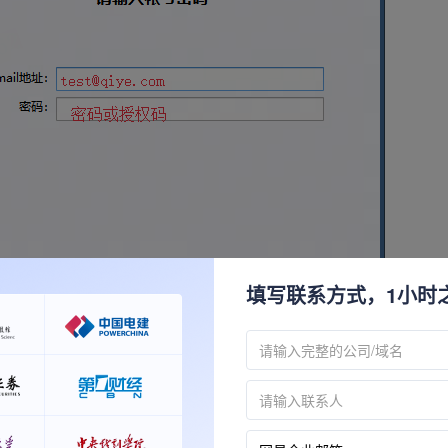
填写联系方式，1小时
箱帐号：test@qiye.com 选择接收服务器类型：POP；
pophz.qiye.163.com 不勾选“SSL”时，端口号：110；