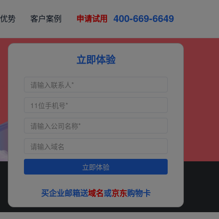
4
0
0
-
6
6
9
-
6
6
4
9
优势
客户案例
申请试用
立即体验
立即体验
买企业邮箱送
域名
或
京东
购物卡