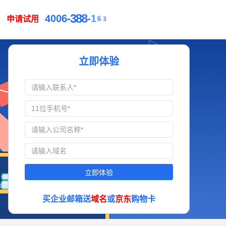
4
0
0
6
-
3
8
8
-
1
6
3
申请试用
立即体验
立即体验
买企业邮箱送
域名
或
京东
购物卡